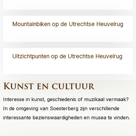
over
Audiotour
Lees
Mountainbiken op de Utrechtse Heuvelrug
meer
over
Mountainbiken
op
Lees
de
Uitzichtpunten op de Utrechtse Heuvelrug
meer
Utrechtse
over
Heuvelrug
Uitzichtpunten
op
Kunst en cultuur
de
Utrechtse
Interesse in kunst, geschiedenis of muzikaal vermaak?
Heuvelrug
In de omgeving van Soesterberg zijn verschillende
interessante bezienswaardigheden en musea te vinden.