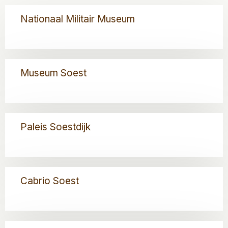
Lees
Nationaal Militair Museum
meer
over
Nationaal
Militair
Lees
Museum
Museum Soest
meer
over
Museum
Soest
Lees
Paleis Soestdijk
meer
over
Paleis
Soestdijk
Lees
Cabrio Soest
meer
over
Cabrio
Soest
Lees