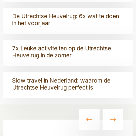
7x
Leuke
Lees
binnenactiviteiten
De Utrechtse Heuvelrug: 6x wat te doen
meer
op
in het voorjaar
over
de
De
Utrechtse
Utrechtse
Lees
Heuvelrug
Heuvelrug:
7x Leuke activiteiten op de Utrechtse
meer
6x
Heuvelrug in de zomer
over
wat
7x
te
Leuke
Lees
doen
activiteiten
Slow travel in Nederland: waarom de
meer
in
op
Utrechtse Heuvelrug perfect is
over
het
de
Slow
voorjaar
Utrechtse
travel
Heuvelrug
in
in
Nederland:
de
waarom
zomer
de