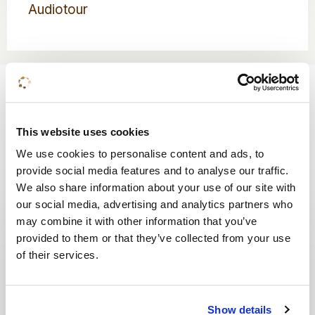
Audiotour
meer
over
Audiotour
Activiteiten
Een ontspannen wellnessweekend, touren op een e-
chopper of een dagje naar de dierentuin... met deze
This website uses cookies
activiteiten maak je je verblijf in Soesterberg compleet.
We use cookies to personalise content and ads, to
provide social media features and to analyse our traffic.
We also share information about your use of our site with
our social media, advertising and analytics partners who
Lees
Thermen Soesterberg
may combine it with other information that you’ve
meer
provided to them or that they’ve collected from your use
over
of their services.
Thermen
Soesterberg
Lees
Golfpark Soestduinen
meer
Show details