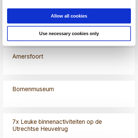
over
Golfpark
Soestduinen
Allow all cookies
Lees
E-chopper verhuur
meer
over
Use necessary cookies only
E-
chopper
Lees
verhuur
Amersfoort
meer
over
Amersfoort
Lees
Bomenmuseum
meer
over
Bomenmuseum
Lees
7x Leuke binnenactiviteiten op de
meer
Utrechtse Heuvelrug
over