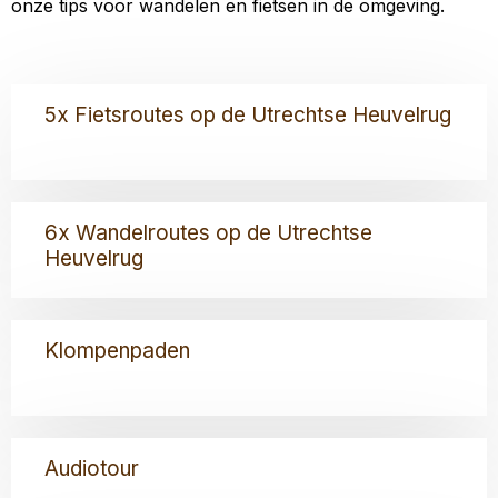
onze tips voor wandelen en fietsen in de omgeving.
Lees
5x Fietsroutes op de Utrechtse Heuvelrug
meer
over
5x
Fietsroutes
Lees
op
6x Wandelroutes op de Utrechtse
meer
de
Heuvelrug
over
Utrechtse
6x
Heuvelrug
Wandelroutes
Lees
op
Klompenpaden
meer
de
over
Utrechtse
Klompenpaden
Heuvelrug
Lees
Audiotour
meer