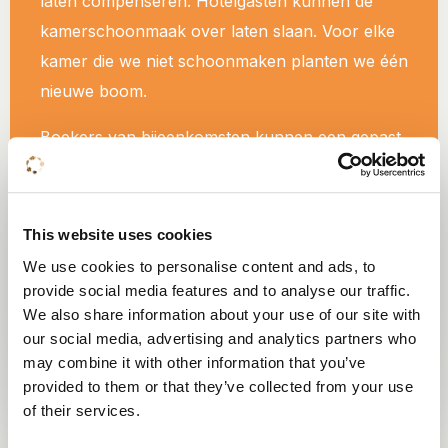
laten compenseren. Hotelgasten kunnen de
kamerschoonmaak over laten slaan. Voor elke
kamer die we niet schoonmaken planten we één
nieuwe boom.
Boekers van bijeenkomsten kunnen een gepast
aantal bomen laten planten, dat afhankelijk is
van het aantal deelnemers van de bijeenkomst.
Zo zorgen we samen voor een groenere
This website uses cookies
wereld.
We use cookies to personalise content and ads, to
provide social media features and to analyse our traffic.
We also share information about your use of our site with
Lees meer over Hotels for Trees
our social media, advertising and analytics partners who
may combine it with other information that you’ve
provided to them or that they’ve collected from your use
of their services.