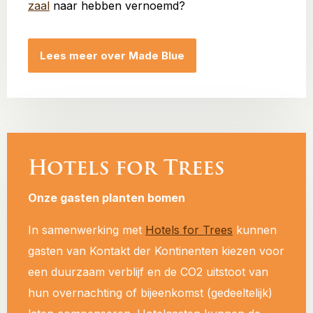
zaal
naar hebben vernoemd?
Lees meer over Made Blue
Hotels for Trees
Onze gasten planten bomen
In samenwerking met
Hotels for Trees
kunnen
gasten van Kontakt der Kontinenten kiezen voor
een duurzaam verblijf en de CO2 uitstoot van
hun overnachting of bijeenkomst (gedeeltelijk)