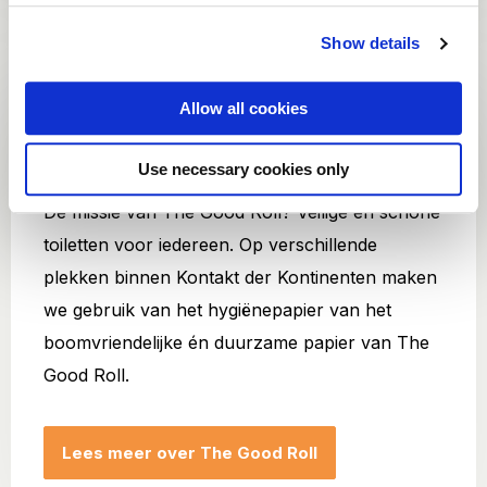
Show details
The Good Roll
Allow all cookies
Let’s make the world less shitty
Use necessary cookies only
De missie van The Good Roll? Veilige én schone
toiletten voor iedereen. Op verschillende
plekken binnen Kontakt der Kontinenten maken
we gebruik van het hygiënepapier van het
boomvriendelijke én duurzame papier van The
Good Roll.
Lees meer over The Good Roll