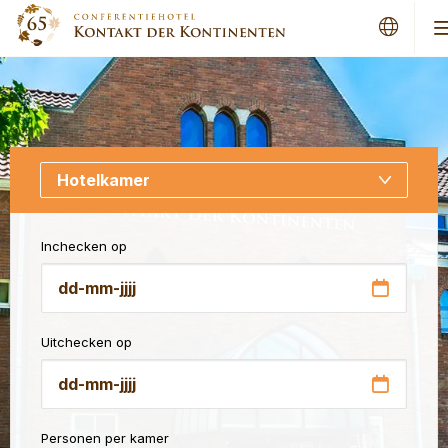
Inchecken op
DD
dash
Uitchecken op
MM
dash
JJJJ
DD
dash
Personen per kamer
MM