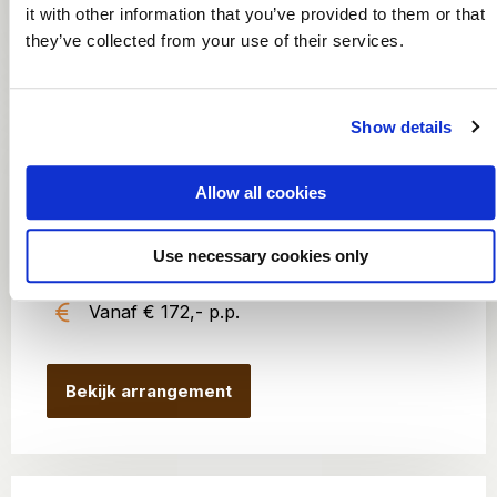
Bekijk arrangement
it with other information that you’ve provided to them or that
they’ve collected from your use of their services.
Show details
Dinerspecial
3-daags
Twee overnachtingen inclusief ontbijt
Allow all cookies
Driegangendiner op de dag van aankomst
Use necessary cookies only
Onbeperkt koffie, cappuccino en thee
Vanaf € 172,- p.p.
Bekijk arrangement