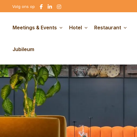
Ga
Ga
Ga
Volg ons op
naar
naar
naar
Facebook
linkedin
Instagram
Meetings & Events
Hotel
Restaurant
Jubileum
Bosrijke om