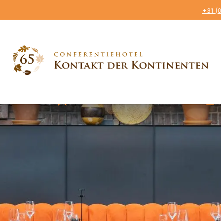
+31 (
geving
Wereldse gerechten