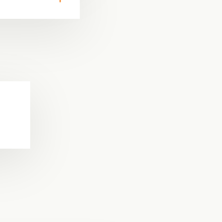
ren
elen
ia
ord
Whatsapp