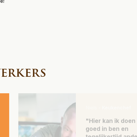
e!
erkers
Niels
- Keukenchef
"Hier kan ik doen
goed in ben en
tegelijkertijd and