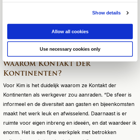
Kontinenten heeft gekregen om zich te ontwikkelen. “Ik
heb veel geleerd door te doen en mijn collega’s hebben
Show details
me vanaf het begin goed begeleid. Het vertrouwen dat
ik kreeg om deze functie eigen te maken, heeft me
Allow all cookies
enorm gemotiveerd. Dat zorgt er ook voor dat ik loyaal
ben aan de organisatie.”
Use necessary cookies only
Waarom Kontakt der
Kontinenten?
Voor Kim is het duidelijk waarom ze Kontakt der
Kontinenten als werkgever zou aanraden. “De sfeer is
informeel en de diversiteit aan gasten en bijeenkomsten
maakt het werk leuk en afwisselend. Daarnaast is er
ruimte voor eigen inbreng en ideeën, en dat waardeer ik
enorm. Het is een fijne werkplek met betrokken