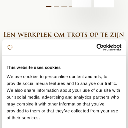
Een werkplek om trots op te zijn
“De locatie en geschiedenis van Kontakt der
Kontinenten is echt uniek,” vertelt Kim trots. “Van de
unieke zalen zoals de Steyl-zaal en de Ceciliakapel, tot
This website uses cookies
de prachtige bostuin en het
restaurant
, er is zoveel
We use cookies to personalise content and ads, to
mogelijk. Het is een plek waar je graag werkt en die je
provide social media features and to analyse our traffic.
met trots aan gasten laat zien. Ik zou hier zelf ook een
We also share information about your use of our site with
evenement
willen organiseren.”
our social media, advertising and analytics partners who
may combine it with other information that you’ve
Groei en ontwikkeling
provided to them or that they’ve collected from your use
of their services.
Kim waardeert de kansen die ze bij Kontakt der