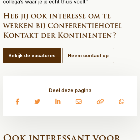
collega’s waar je je echt thuis voelt.”
Heb jij ook interesse om te
werken bij Conferentiehotel
Kontakt der Kontinenten?
Bekijk de vacatures
Neem contact op
Deel deze pagina
Delen
Delen
Delen
Delen
Kopiëren
Delen
via
via
via
via
naar
via
Facebook
Twitter
LinkedIn
e-
klembord
What
mail
Ook interessant voor