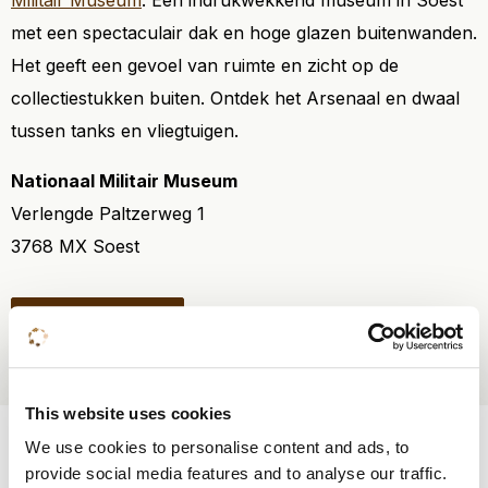
Militair Museum
. Een indrukwekkend museum in Soest
met een spectaculair dak en hoge glazen buitenwanden.
Het geeft een gevoel van ruimte en zicht op de
collectiestukken buiten. Ontdek het Arsenaal en dwaal
tussen tanks en vliegtuigen.
Nationaal Militair Museum
Verlengde Paltzerweg 1
3768 MX Soest
Meer informatie
This website uses cookies
Weet je al wat je wil?
We use cookies to personalise content and ads, to
provide social media features and to analyse our traffic.