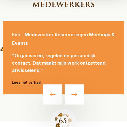
medewerkers
Kim
- Medewerker Reserveringen Meetings &
Events
"Organiseren, regelen én persoonlijk
contact. Dat maakt mijn werk ontzettend
afwisselend."
Lees het verhaal
Site