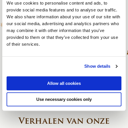
Stages
We use cookies to personalise content and ads, to
provide social media features and to analyse our traffic.
We also share information about your use of our site with
Ben jij op zoek naar een leerzame en inspirerende
our social media, advertising and analytics partners who
stageplek?
may combine it with other information that you’ve
provided to them or that they’ve collected from your use
Bij Conferentiehotel Kontakt der Kontinenten krijg je de
of their services.
kans om ervaring op te doen in een unieke omgeving
waar gastvrijheid en samenwerking centraal staan.
Ontdek onze beschikbare stageplaatsen via de
Show details
onderstaande link en zet de eerste stap in jouw carrière!
Allow all cookies
Bekijk de stages
Use necessary cookies only
Verhalen van onze