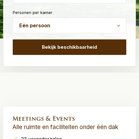
dash
Personen per kamer
MM
dash
JJJJ
Meetings & Events
Alle ruimte en faciliteiten onder één dak