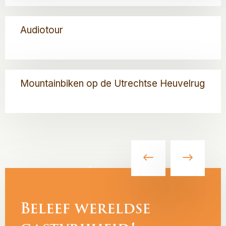
Klompenpaden
Heuvelrug
Lees
Audiotour
meer
over
Audiotour
Lees
Mountainbiken op de Utrechtse Heuvelrug
meer
over
Mountainbiken
op
de
Utrechtse
Heuvelrug
Beleef wereldse