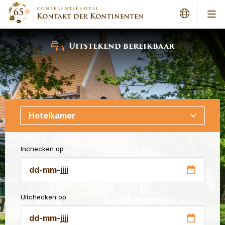
Men
Uitstekend bereikbaar
Inchecken op
DD
dash
Uitchecken op
MM
dash
JJJJ
DD