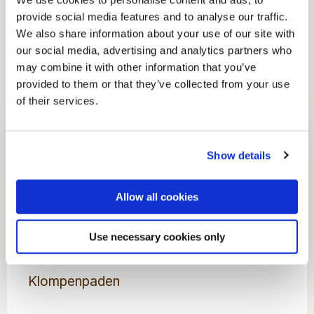
provide social media features and to analyse our traffic.
Alles in de omgeving
We also share information about your use of our site with
our social media, advertising and analytics partners who
may combine it with other information that you’ve
Wandelen en fietsen
Kunst en cultuur
Ac
provided to them or that they’ve collected from your use
of their services.
Lees
5x Fietsroutes op de Utrechtse Heuvelrug
meer
over
Show details
5x
Fietsroutes
Lees
Allow all cookies
op
6x Wandelroutes op de Utrechtse
meer
de
Heuvelrug
over
Use necessary cookies only
Utrechtse
6x
Heuvelrug
Wandelroutes
Lees
op
Klompenpaden
meer
de
over
Utrechtse