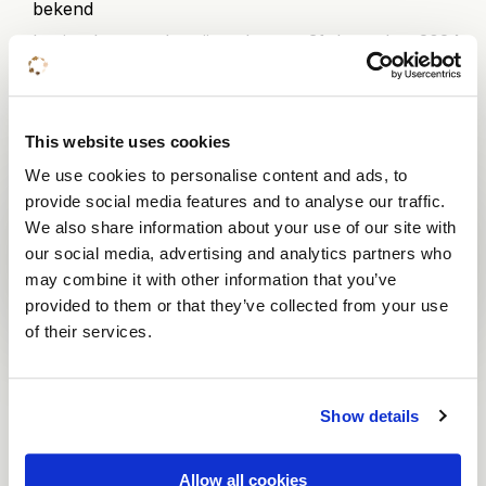
bekend
Inwisselen van de prijzen kan tot 31 december 2024,
op basis van beschikbaarheid
This website uses cookies
We use cookies to personalise content and ads, to
provide social media features and to analyse our traffic.
Deel deze pagina
We also share information about your use of our site with
Delen
Delen
Delen
Delen
Kopiëren
Delen
our social media, advertising and analytics partners who
via
via
via
via
naar
via
may combine it with other information that you’ve
provided to them or that they’ve collected from your use
Facebook
Twitter
LinkedIn
e-
klembord
What
of their services.
mail
Terug naar het overzicht
Show details
Ook interessant voor
jou
Allow all cookies