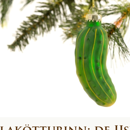
akötturinn: de IJ