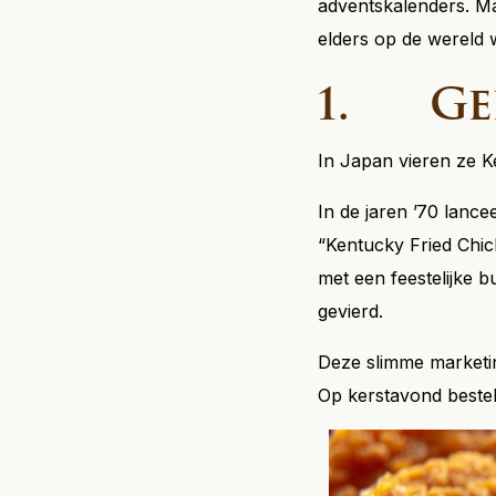
adventskalenders. Ma
elders op de wereld w
1. Gef
In Japan vieren ze Ke
In de jaren ’70 lanc
“Kentucky Fried Chick
met een feestelijke b
gevierd.
Deze slimme marketin
Op kerstavond bestel