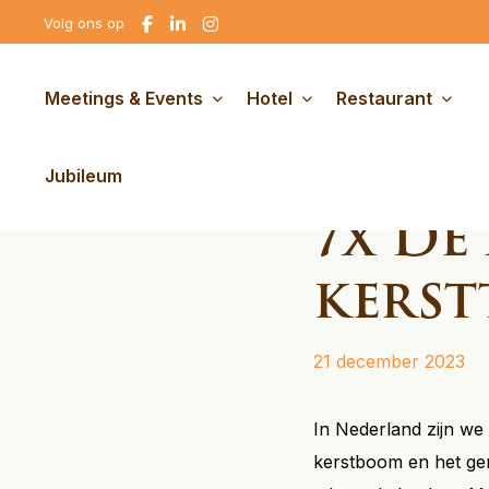
Ga
Ga
Ga
Volg ons op
naar
naar
naar
Facebook
linkedin
Instagram
Meetings & Events
Hotel
Restaurant
Nieuws
7x 
Jubileum
7x De
kerst
21 december 2023
In Nederland zijn we 
kerstboom en het gen