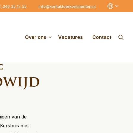
0) 346 35 17 55
info@kontaktderkontinenten.nl
Over ons
Vacatures
Contact
e
dwijd
uigen van de
 Kerstmis met