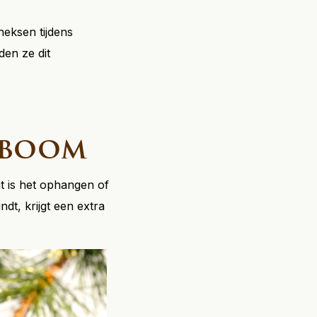
heksen tijdens
en ze dit
tboom
t is het ophangen of
dt, krijgt een extra