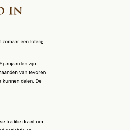
o in
t zomaar een loterij;
 Spanjaarden zijn
l maanden van tevoren
s kunnen delen. De
e traditie draait om