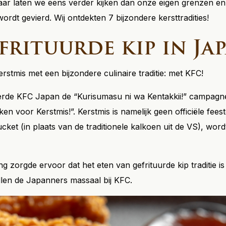
ar laten we eens verder kijken dan onze eigen grenzen e
ordt gevierd. Wij ontdekten 7 bijzondere kersttradities!
rituurde kip in Ja
rstmis met een bijzondere culinaire traditie: met KFC!
eerde KFC Japan de “Kurisumasu ni wa Kentakkii!” campagn
en voor Kerstmis!”. Kerstmis is namelijk geen officiële fee
ucket (in plaats van de traditionele kalkoen uit de VS), word
g zorgde ervoor dat het eten van gefrituurde kip traditie i
len de Japanners massaal bij KFC.