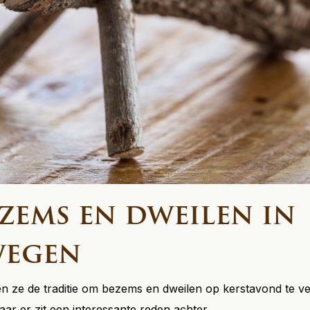
ems en dweilen in
egen
ze de traditie om bezems en dweilen op kerstavond te ver
ar er zit een interessante reden achter.