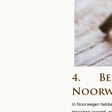
4. Bez
Noorw
In Noorwegen hebben 
misschien vreemd, ma