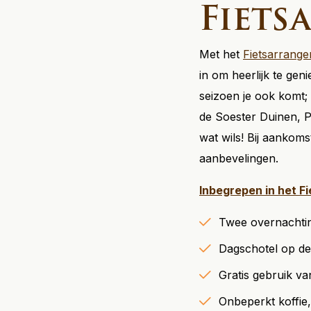
Fiets
Met het
Fietsarrang
in om heerlijk te ge
seizoen je ook komt; 
de Soester Duinen, Pa
wat wils! Bij aankoms
aanbevelingen.
Inbegrepen in het F
Twee overnachting
Dagschotel op d
Gratis gebruik va
Onbeperkt koffie