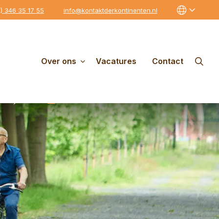
0) 346 35 17 55
info@kontaktderkontinenten.nl
Over ons
Vacatures
Contact
tbijt
Gratis parkeren