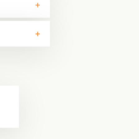
ren
elen
ia
ord
Whatsapp