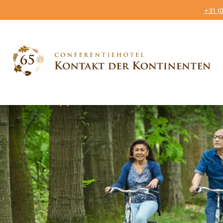
+31 (
sroutes
Inclusief dagschotel en on