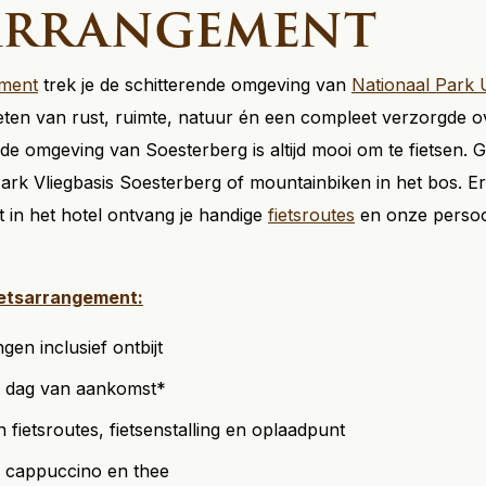
arrangement
ement
trek je de schitterende omgeving van
Nationaal Park 
nieten van rust, ruimte, natuur én een compleet verzorgde o
de omgeving van Soesterberg is altijd mooi om te fietsen. 
rk Vliegbasis Soesterberg of mountainbiken in het bos. Er 
t in het hotel ontvang je handige
fietsroutes
en onze persoon
ietsarrangement:
en inclusief ontbijt
e dag van aankomst*
n fietsroutes, fietsenstalling en oplaadpunt
, cappuccino en thee