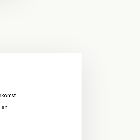
nkomst
 en
,