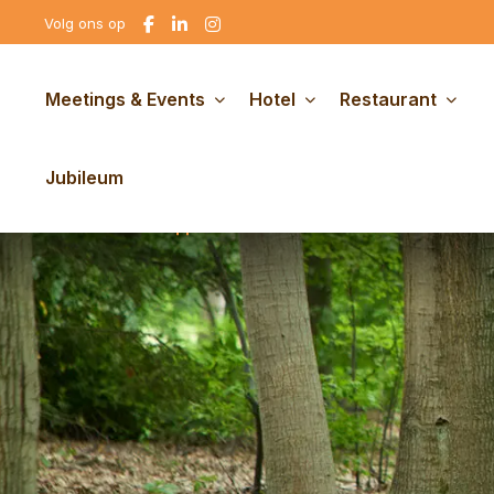
Ga
Ga
Ga
Volg ons op
naar
naar
naar
Facebook
linkedin
Instagram
Meetings & Events
Hotel
Restaurant
Jubileum
Gratis gebruik van fiet