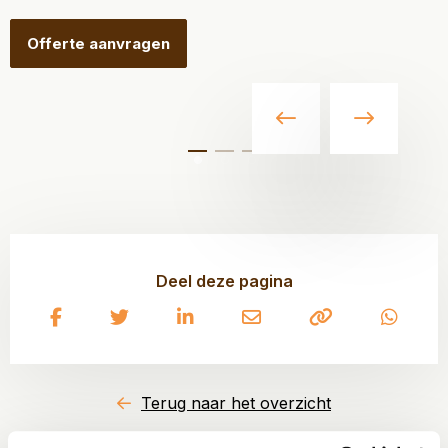
Offerte aanvragen
Deel deze pagina
Delen
Delen
Delen
Delen
Kopiëren
Delen
via
via
via
via
naar
via
Facebook
Twitter
LinkedIn
e-
klembord
What
mail
Terug naar het overzicht