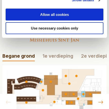
Allow all cookies
Bekijk onze
plattegronden
Use necessary cookies only
Missiehuis Sint Jan
Begane grond
1e verdieping
2e verdiepi
vorige
vo