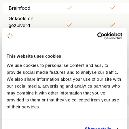
Brainfood
Gekoeld en
gezuiverd
tafelwater
Gebruik van
beamer,
scherm, wifi en
This website uses cookies
flipover
We use cookies to personalise content and ads, to
provide social media features and to analyse our traffic.
Trainerskit
We also share information about your use of our site with
Lunch KonneKt
our social media, advertising and analytics partners who
food court
may combine it with other information that you’ve
provided to them or that they’ve collected from your use
Driegangendiner
of their services.
Overnachting
Ontbijt
Show details