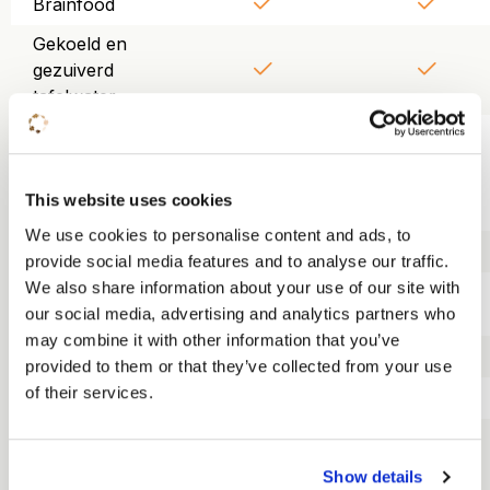
Brainfood
Gekoeld en
gezuiverd
tafelwater
Gebruik van
beamer,
scherm, wifi en
This website uses cookies
flipover
We use cookies to personalise content and ads, to
Trainerskit
provide social media features and to analyse our traffic.
We also share information about your use of our site with
Lunch KonneKt
our social media, advertising and analytics partners who
food court
may combine it with other information that you’ve
Driegangendiner
provided to them or that they’ve collected from your use
of their services.
Overnachting
Ontbijt
Show details