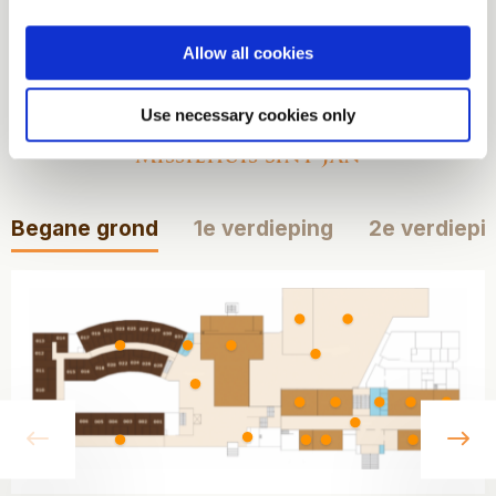
Bekijk onze
Allow all cookies
plattegronden
Use necessary cookies only
Missiehuis Sint Jan
Begane grond
1e verdieping
2e verdiepi
vorige
vo