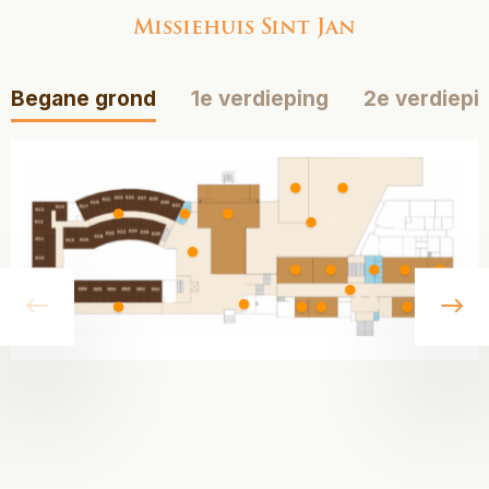
Missiehuis Sint Jan
Begane grond
1e verdieping
2e verdiepi
vorige
vo