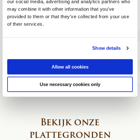
our social media, advertising and analytics partners who
Gebruik van
may combine it with other information that you’ve
beamer,
provided to them or that they’ve collected from your use
scherm, wifi en
of their services.
flipover
Trainerskit
Lunch KonneKt
Show details
food court
Driegangendiner
Allow all cookies
Overnachting
Use necessary cookies only
Ontbijt
Bekijk onze
plattegronden