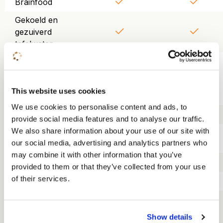
Brainfood
Gekoeld en
gezuiverd
tafelwater
Gebruik van
beamer,
scherm, wifi en
This website uses cookies
flipover
We use cookies to personalise content and ads, to
Trainerskit
provide social media features and to analyse our traffic.
We also share information about your use of our site with
Lunch KonneKt
our social media, advertising and analytics partners who
food court
may combine it with other information that you’ve
Driegangendiner
provided to them or that they’ve collected from your use
of their services.
Overnachting
Ontbijt
Show details