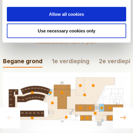
Bekijk onze
Allow all cookies
plattegronden
Use necessary cookies only
Missiehuis Sint Jan
Begane grond
1e verdieping
2e verdiepi
vorige
vo