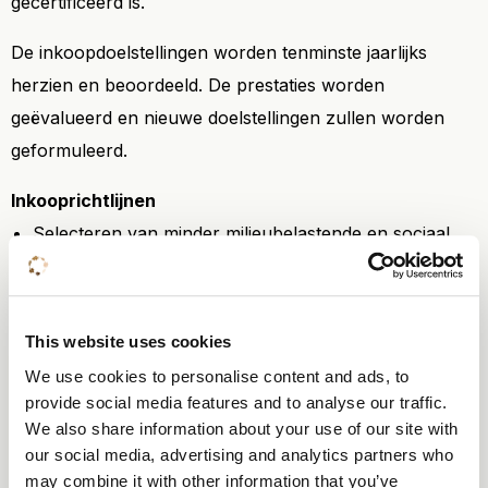
gecertificeerd is.
De inkoopdoelstellingen worden tenminste jaarlijks
herzien en beoordeeld. De prestaties worden
geëvalueerd en nieuwe doelstellingen zullen worden
geformuleerd.
Inkooprichtlijnen
Selecteren van minder milieubelastende en sociaal
verantwoorde F&B producten;
Terugbrengen van het gebruik van milieubelastende
bestanddelen. Dit wordt onder andere gedaan door
This website uses cookies
het gebruikmaken van schoonmaak- en
We use cookies to personalise content and ads, to
vaatwasmiddelen met een milieukeurmerk (EU
provide social media features and to analyse our traffic.
Ecolabel, EcoCert);
We also share information about your use of our site with
our social media, advertising and analytics partners who
Beperken van verpakkingsmateriaal door middel van
may combine it with other information that you’ve