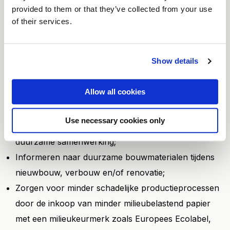
het minimaliseren van monoverpakkingen bij,
provided to them or that they’ve collected from your use
vleeswaren, kaas, yoghurt, muesli, cornflakes,
of their services.
koffiekoekjes, crackers en beschuit;
Voorkeur geven aan lokale leveranciers, leveranciers
Show details
die duurzame goederen leveren of leveranciers met
wie een duurzaamheidsverklaring is ondertekend.
Allow all cookies
Door het ondertekenen van de
duurzaamheidsverklaring geeft de leverancier aan dat
Use necessary cookies only
hij zich inzet voor verantwoord ondernemen en een
duurzame samenwerking;
Informeren naar duurzame bouwmaterialen tijdens
nieuwbouw, verbouw en/of renovatie;
Zorgen voor minder schadelijke productieprocessen
door de inkoop van minder milieubelastend papier
met een milieukeurmerk zoals Europees Ecolabel,